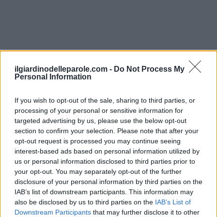
Lettere: AVREIC
ilgiardinodelleparole.com -
Do Not Process My
Livello 484
Personal Information
Livello 484
If you wish to opt-out of the sale, sharing to third parties, or
processing of your personal or sensitive information for
V1
V2
targeted advertising by us, please use the below opt-out
section to confirm your selection. Please note that after your
opt-out request is processed you may continue seeing
V
I
A
V
E
R
I
interest-based ads based on personal information utilized by
us or personal information disclosed to third parties prior to
E
R
your opt-out. You may separately opt-out of the further
R
I
C
E
V
A
A
disclosure of your personal information by third parties on the
A
A
V
IAB’s list of downstream participants. This information may
also be disclosed by us to third parties on the
C
V
E
R
A
R
IAB’s List of
Downstream Participants
that may further disclose it to other
I
I
E