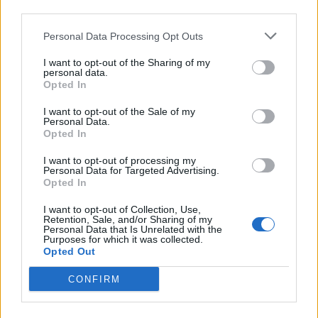
third parties.
C
R
E
A
V
I
Personal Data Processing Opt Outs
La risposta a questo puzzle è:
I want to opt-out of the Sharing of my
personal data.
A
V
R
E
I
Opted In
C
R
E
A
V
I
I want to opt-out of the Sale of my
Personal Data.
E
R
A
Opted In
R
I
C
E
V
A
I want to opt-out of processing my
Personal Data for Targeted Advertising.
V
A
R
I
E
Opted In
V
E
R
A
I want to opt-out of Collection, Use,
Retention, Sale, and/or Sharing of my
V
E
R
A
C
I
Personal Data that Is Unrelated with the
Purposes for which it was collected.
Opted Out
V
E
R
I
V
I
A
CONFIRM