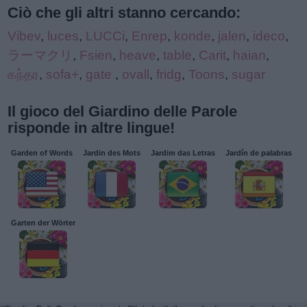
Ciò che gli altri stanno cercando:
Vibev
,
luces
,
LUCCi
,
Enrep
,
konde
,
jalen
,
ideco
,
ラーマクリ
,
Fsien
,
heave
,
table
,
Carit
,
haian
,
கந்தர
,
sofa+
,
gate
,
ovall
,
fridg
,
Toons
,
sugar
Il gioco del Giardino delle Parole
risponde in altre lingue!
Garden of Words
Jardin des Mots
Jardim das Letras
Jardín de palabras
Garten der Wörter