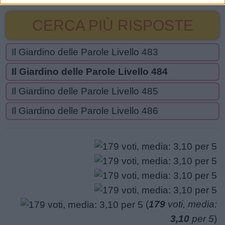
CERCA PIÙ RISPOSTE
Il Giardino delle Parole Livello 483
Il Giardino delle Parole Livello 484
Il Giardino delle Parole Livello 485
Il Giardino delle Parole Livello 486
(
179
voti, media:
3,10
per 5
)