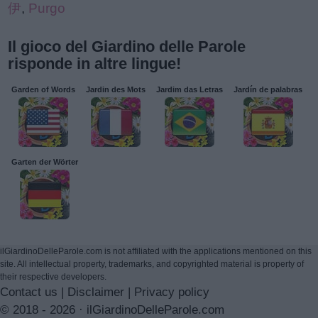
伊
,
Purgo
Il gioco del Giardino delle Parole
risponde in altre lingue!
Garden of Words
Jardin des Mots
Jardim das Letras
Jardín de palabras
Garten der Wörter
ilGiardinoDelleParole.com is not affiliated with the applications mentioned on this
site. All intellectual property, trademarks, and copyrighted material is property of
their respective developers.
Contact us
|
Disclaimer
|
Privacy policy
© 2018 - 2026 ·
ilGiardinoDelleParole.com