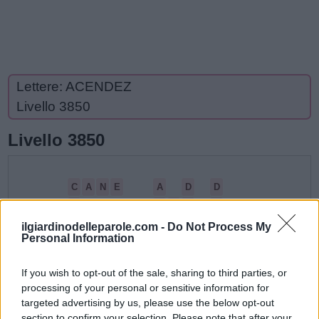
Lettere: ACENDEZ
Livello 3850
Livello 3850
C
A
N
E
A
D
D
A
D
E
E
A
D
D
A
N
C
E
A
C
N
E
ilgiardinodelleparole.com -
Do Not Process My
Personal Information
C
E
D
E
E
E
E
C
N
If you wish to opt-out of the sale, sharing to third parties, or
N
E
N
E
A
processing of your personal or sensitive information for
targeted advertising by us, please use the below opt-out
E
D
E
N
section to confirm your selection. Please note that after your