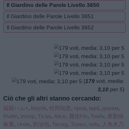
Il Giardino delle Parole Livello 3850
Il Giardino delle Parole Livello 3851
Il Giardino delle Parole Livello 3852
(
179
voti, media:
3,10
per 5
)
Ciò che gli altri stanno cercando:
福留ハム+
,
büyük
,
松岡知恵
,
ripsa
,
tapil
,
дорам
,
Rudin
,
trump
,
Ticaa
,
Alice
,
麗佳Fin
,
Twelv
,
夜勤病
栋重
,
Unite
,
奶油包
,
Taneg
,
Tcoen
,
rollo
,
人魚木乃