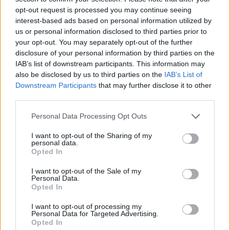
Z
Z
D
A
N
Z
E
opt-out request is processed you may continue seeing
A
C
E
interest-based ads based on personal information utilized by
N
us or personal information disclosed to third parties prior to
your opt-out. You may separately opt-out of the further
La risposta a questo puzzle è:
disclosure of your personal information by third parties on the
IAB’s list of downstream participants. This information may
A
C
E
also be disclosed by us to third parties on the
IAB’s List of
Downstream Participants
that may further disclose it to other
A
C
N
E
third parties.
A
D
E
Personal Data Processing Opt Outs
C
A
D
E
I want to opt-out of the Sharing of my
personal data.
C
A
N
E
Opted In
C
E
D
E
I want to opt-out of the Sale of my
Personal Data.
C
E
N
A
Opted In
C
E
N
E
I want to opt-out of processing my
Personal Data for Targeted Advertising.
D
A
N
C
E
Opted In