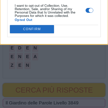
D
A
N
E
I want to opt-out of Collection, Use,
Retention, Sale, and/or Sharing of my
Personal Data that Is Unrelated with the
D
A
N
Z
E
Purposes for which it was collected.
Opted Out
D
E
A
CONFIRM
D
E
C
E
N
Z
A
D
E
E
E
D
E
N
E
N
E
A
Z
E
N
CERCA PIÙ RISPOSTE
Il Giardino delle Parole Livello 3849