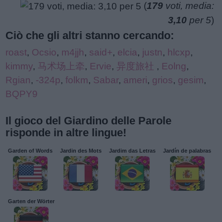
(
179
voti, media:
3,10
per 5
)
Ciò che gli altri stanno cercando:
roast
,
Ocsio
,
m4jjh
,
said+
,
elcia
,
justn
,
hlcxp
,
kimmy
,
马术场上牵
,
Ervie
,
异度旅社
,
Eolng
,
Rgian
,
-324p
,
folkm
,
Sabar
,
ameri
,
grios
,
gesim
,
BQPY9
Il gioco del Giardino delle Parole
risponde in altre lingue!
Garden of Words
Jardin des Mots
Jardim das Letras
Jardín de palabras
Garten der Wörter