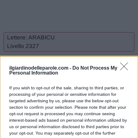
Lettere: ARABICU
Livello 2327
Livello 2327
ilgiardinodelleparole.com -
Do Not Process My
Personal Information
U
B
A
R
If you wish to opt-out of the sale, sharing to third parties, or
B
R
U
C
I
A
processing of your personal or sensitive information for
R
U
R
A
targeted advertising by us, please use the below opt-out
I
I
C
R
section to confirm your selection. Please note that after your
opt-out request is processed you may continue seeing
A
I
B
A
C
I
A
interest-based ads based on personal information utilized by
C
A
R
A
U
B
us or personal information disclosed to third parties prior to
A
A
R
I
your opt-out. You may separately opt-out of the further