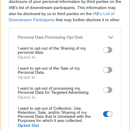
A
R
I
A
disclosure of your personal information by third parties on the
IAB’s list of downstream participants. This information may
La risposta a questo puzzle è:
also be disclosed by us to third parties on the
IAB’s List of
Downstream Participants
that may further disclose it to other
A
R
A
B
I
third parties.
A
R
I
A
Personal Data Processing Opt Outs
B
A
C
I
A
I want to opt-out of the Sharing of my
personal data.
B
A
R
Opted In
B
A
R
C
A
I want to opt-out of the Sale of my
Personal Data.
Opted In
B
R
U
C
I
A
C
A
R
A
I want to opt-out of processing my
Personal Data for Targeted Advertising.
Opted In
C
U
I
I want to opt-out of Collection, Use,
C
U
R
A
Retention, Sale, and/or Sharing of my
Personal Data that Is Unrelated with the
I
R
A
Purposes for which it was collected.
Opted Out