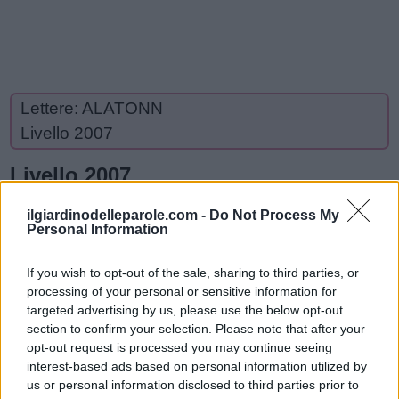
Lettere: ALATONN
Livello 2007
Livello 2007
ilgiardinodelleparole.com -
Do Not Process My
Personal Information
L
N
A
T
O
If you wish to opt-out of the sale, sharing to third parties, or
L
N
O
T
A
processing of your personal or sensitive information for
T
T
targeted advertising by us, please use the below opt-out
section to confirm your selection. Please note that after your
A
A
L
A
opt-out request is processed you may continue seeing
N
interest-based ads based on personal information utilized by
A
N
N
O
us or personal information disclosed to third parties prior to