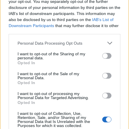
O
L
A
your opt-out. You may separately opt-out of the further
disclosure of your personal information by third parties on the
N
A
L
T
L
IAB’s list of downstream participants. This information may
A
T
also be disclosed by us to third parties on the
IAB’s List of
L
A
T
O
Downstream Participants
that may further disclose it to other
third parties.
La risposta a questo puzzle è:
Personal Data Processing Opt Outs
A
L
A
I want to opt-out of the Sharing of my
personal data.
A
L
T
Opted In
A
L
T
A
I want to opt-out of the Sale of my
Personal Data.
A
L
T
O
Opted In
A
N
N
O
I want to opt-out of processing my
Personal Data for Targeted Advertising.
L
A
T
O
Opted In
L
O
N
T
A
N
A
I want to opt-out of Collection, Use,
Retention, Sale, and/or Sharing of my
N
A
T
O
Personal Data that Is Unrelated with the
Purposes for which it was collected.