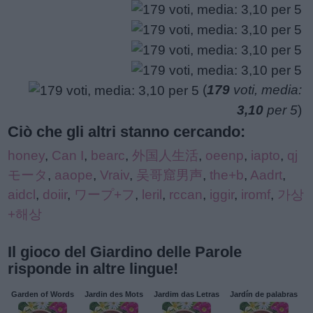
(
179
voti, media:
3,10
per 5
)
Ciò che gli altri stanno cercando:
honey
,
Can I
,
bearc
,
外国人生活
,
oeenp
,
iapto
,
qj
モータ
,
aaope
,
Vraiv
,
吴哥窟男声
,
the+b
,
Aadrt
,
aidcl
,
doiir
,
ワープ+フ
,
leril
,
rccan
,
iggir
,
iromf
,
가상
+해상
Il gioco del Giardino delle Parole
risponde in altre lingue!
Garden of Words
Jardin des Mots
Jardim das Letras
Jardín de palabras