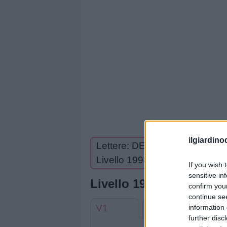
ilgiardino
Lettere: DEVONO
Livello 1998
If you wish 
sensitive in
Livello 1998
confirm you
continue se
V1
V2
information 
further disc