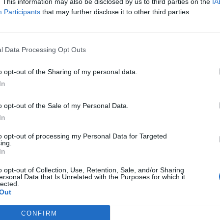
. This information may also be disclosed by us to third parties on the
IA
Participants
that may further disclose it to other third parties.
V
E
N
D
O
V
E
E
D
E
V
O
D
l Data Processing Opt Outs
O
O
O
V
N
N
o opt-out of the Sharing of my personal data.
D
E
V
O
N
O
In
o opt-out of the Sale of my Personal Data.
In
to opt-out of processing my Personal Data for Targeted
ing.
In
o opt-out of Collection, Use, Retention, Sale, and/or Sharing
ersonal Data that Is Unrelated with the Purposes for which it
lected.
Out
CONFIRM