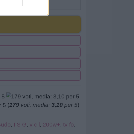
(
179
voti, media:
3,10
per 5
)
sudo
,
I S G
,
v c l
,
200w+
,
tv fo
,