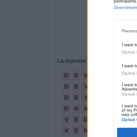
participants
Downstream 
Persona
I want t
Opted 
La risposta a questo puzzle è:
I want t
Opted 
D
E
V
O
I want 
D
E
V
O
N
Advertis
Opted 
D
E
V
O
N
O
I want t
D
O
V
E
of my P
was col
V
E
D
O
N
O
Opted 
V
E
N
D
O