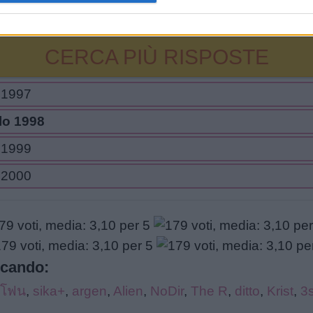
CERCA PIÙ RISPOSTE
o 1997
llo 1998
o 1999
o 2000
rcando:
อโฟน
,
sika+
,
argen
,
Alien
,
NoDir
,
The R
,
ditto
,
Krist
,
3