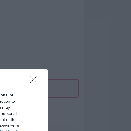
sonal or
ection to
ou may
 personal
out of the
 downstream