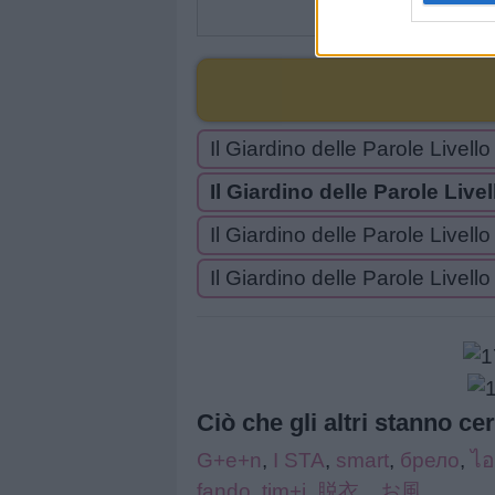
Il Giardino delle Parole Livell
Il Giardino delle Parole Live
Il Giardino delle Parole Livell
Il Giardino delle Parole Livell
Ciò che gli altri stanno ce
G+e+n
,
I STA
,
smart
,
брело
,
ไ
fando
,
tim+j
,
脱衣 お風