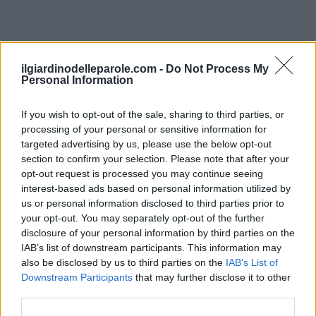
ilgiardinodelleparole.com -
Do Not Process My
Personal Information
Lettere: LANEGSE
Livello 1792
If you wish to opt-out of the sale, sharing to third parties, or
processing of your personal or sensitive information for
Livello 1792
targeted advertising by us, please use the below opt-out
section to confirm your selection. Please note that after your
opt-out request is processed you may continue seeing
L
S
S
interest-based ads based on personal information utilized by
us or personal information disclosed to third parties prior to
S
E
G
A
L
E
E
your opt-out. You may separately opt-out of the further
G
G
G
disclosure of your personal information by third parties on the
N
N
N
IAB’s list of downstream participants. This information may
L
A
N
E
A
A
also be disclosed by us to third parties on the
IAB’s List of
Downstream Participants
that may further disclose it to other
E
L
third parties.
S
A
L
E
E