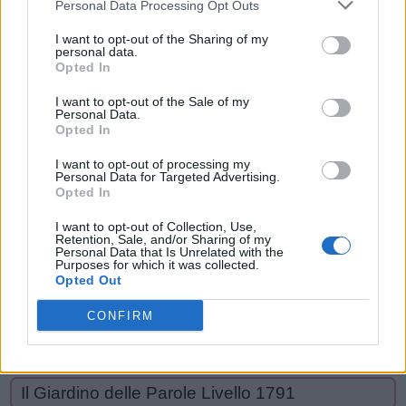
Personal Data Processing Opt Outs
La risposta a questo puzzle è:
I want to opt-out of the Sharing of my
personal data.
L
A
N
E
Opted In
L
E
G
N
A
I want to opt-out of the Sale of my
Personal Data.
N
E
L
Opted In
S
A
L
E
I want to opt-out of processing my
Personal Data for Targeted Advertising.
S
E
G
A
L
E
Opted In
S
E
G
N
A
I want to opt-out of Collection, Use,
Retention, Sale, and/or Sharing of my
S
E
G
N
A
L
E
Personal Data that Is Unrelated with the
Purposes for which it was collected.
Opted Out
CONFIRM
CERCA PIÙ RISPOSTE
Il Giardino delle Parole Livello 1791