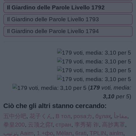
Il Giardino delle Parole Livello 1792
Il Giardino delle Parole Livello 1793
Il Giardino delle Parole Livello 1794
(
179
voti, media:
3,10
per 5
)
Ciò che gli altri stanno cercando:
五中分吧
,
花子くん
,
В тол
,
posaカ
,
бұлақ
,
مفاجأ
,
拳皇200
,
云顶之弈f
,
стран
,
李秀菊 诈
,
高抄离罩
,
ترتيب
,
Aairn
,
1.+фо
,
Mélan
,
6rati
,
TPLIN
,
ainlm
,