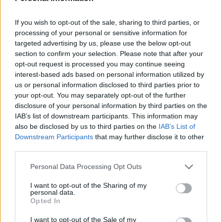
If you wish to opt-out of the sale, sharing to third parties, or
processing of your personal or sensitive information for
targeted advertising by us, please use the below opt-out
section to confirm your selection. Please note that after your
opt-out request is processed you may continue seeing
interest-based ads based on personal information utilized by
us or personal information disclosed to third parties prior to
your opt-out. You may separately opt-out of the further
disclosure of your personal information by third parties on the
IAB’s list of downstream participants. This information may
also be disclosed by us to third parties on the
IAB’s List of
Downstream Participants
that may further disclose it to other
Inserisci tutte le lettere del puzzle:
third parties.
Inserisci
Ricerca
Personal Data Processing Opt Outs
tutte
I want to opt-out of the Sharing of my
le
personal data.
Siamo spiacenti, non abbiamo trovato il tuo
Opted In
lettere
puzzle, quindi ecco un elenco di parole che
del
I want to opt-out of the Sale of my