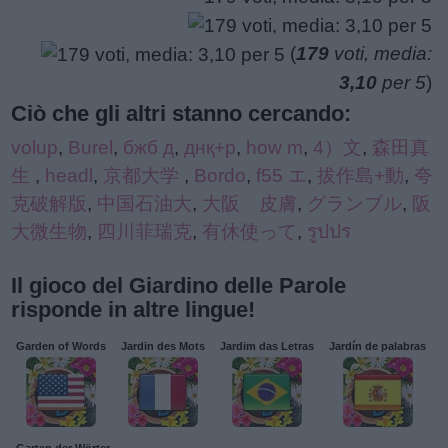
(
179
voti, media:
3,10
per 5
)
Ciò che gli altri stanno cercando:
volup
,
Burel
,
бжб д
,
днқ+р
,
how m
,
4）文
,
森田真
生
,
headl
,
京都大学
,
Bordo
,
f55 エ
,
拔作島+動
,
夸
克破解版
,
中国石油大
,
大阪 皮膚
,
グランブル
,
阪
大微生物
,
四川菲瑞克
,
有休使って
,
รูปปร
Il gioco del Giardino delle Parole
risponde in altre lingue!
Garden of Words
Jardin des Mots
Jardim das Letras
Jardín de palabras
Garten der Wörter