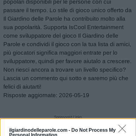
popolari disponibili per le persone con cui
passare il tempo. Lo stile di gioco unico offerto da
Il Giardino delle Parole ha contribuito molto alla
sua popolarità. Supporta IsCool Entertainment
come sviluppatore del gioco Il Giardino delle
Parole e condividi il gioco con la tua lista di amici,
più giocatori significa maggiori entrate per lo
sviluppatore, quindi per favore aiutalo a crescere.
Non riesci ancora a trovare un livello specifico?
Lascia un commento qui sotto e saremo più che
felici di aiutarti!
Risposte aggiornate: 2026-05-19
Sponsored Links
ilgiardinodelleparole.com -
Do Not Process My
Personal Information