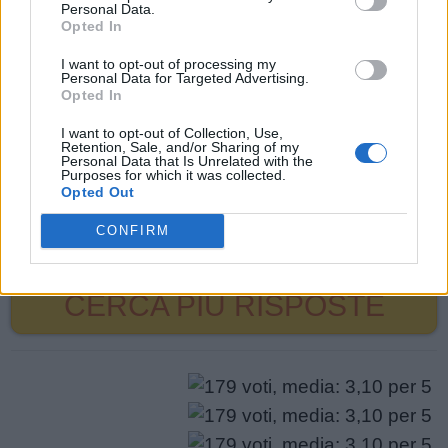
potrebbero esserti utili.
Personal Data.
puzzle:
Opted In
1.
L
U
P
O
I want to opt-out of processing my
Personal Data for Targeted Advertising.
2.
V
O
L
T
Opted In
3.
V
U
O
L
I want to opt-out of Collection, Use,
Retention, Sale, and/or Sharing of my
Personal Data that Is Unrelated with the
4.
P
U
O
Purposes for which it was collected.
Opted Out
5.
T
O
P
CONFIRM
6.
T
U
O
CERCA PIÙ RISPOSTE