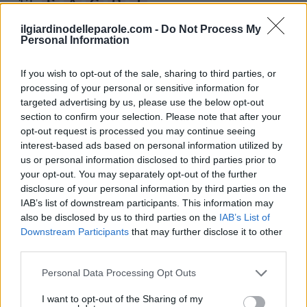
12.
S
A
C
R
I
13.
S
A
I
N
T
ilgiardinodelleparole.com -
Do Not Process My
Personal Information
14.
S
A
N
T
I
If you wish to opt-out of the sale, sharing to third parties, or
15.
S
A
R
I
N
processing of your personal or sensitive information for
16.
S
T
I
R
A
targeted advertising by us, please use the below opt-out
section to confirm your selection. Please note that after your
17.
T
R
A
C
I
opt-out request is processed you may continue seeing
interest-based ads based on personal information utilized by
18.
T
R
A
N
S
us or personal information disclosed to third parties prior to
your opt-out. You may separately opt-out of the further
19.
T
R
I
N
A
disclosure of your personal information by third parties on the
20.
A
C
R
I
IAB’s list of downstream participants. This information may
also be disclosed by us to third parties on the
IAB’s List of
21.
A
N
T
I
Downstream Participants
that may further disclose it to other
third parties.
22.
A
R
T
I
23.
Personal Data Processing Opt Outs
A
T
R
I
24.
C
A
N
I
I want to opt-out of the Sharing of my