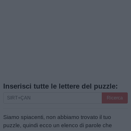
Inserisci tutte le lettere del puzzle:
Inserisci
Ricerca
tutte
le
Siamo spiacenti, non abbiamo trovato il tuo
lettere
puzzle, quindi ecco un elenco di parole che
del