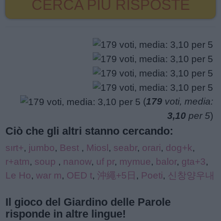
CERCA PIÙ RISPOSTE
(
179
voti, media:
3,10
per 5
)
Ciò che gli altri stanno cercando:
sırt+
,
jumbo
,
Best
,
Miosl
,
seabr
,
orari
,
dog+k
,
r+atm
,
soup
,
nanow
,
uf pr
,
mymue
,
balor
,
gta+3
,
Le Ho
,
war m
,
OED t
,
沖繩+5日
,
Poeti
,
신창양우내
Il gioco del Giardino delle Parole
risponde in altre lingue!