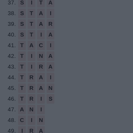
37.
S
I
T
A
38.
S
T
A
I
39.
S
T
A
R
40.
S
T
I
A
41.
T
A
C
I
42.
T
I
N
A
43.
T
I
R
A
44.
T
R
A
I
45.
T
R
A
N
46.
T
R
I
S
47.
A
N
I
48.
C
I
N
49.
I
R
A