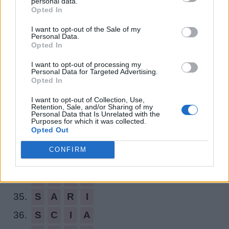
personal data.
Opted In
25.
C
A
R
I
I want to opt-out of the Sale of my
26.
C
A
S
I
Personal Data.
Opted In
27.
C
A
S
T
I want to opt-out of processing my
28.
C
I
T
A
Personal Data for Targeted Advertising.
Opted In
29.
I
N
C
A
I want to opt-out of Collection, Use,
30.
I
R
T
A
Retention, Sale, and/or Sharing of my
Personal Data that Is Unrelated with the
Purposes for which it was collected.
31.
N
A
S
I
Opted Out
32.
N
A
T
I
CONFIRM
33.
R
I
S
A
34.
S
A
N
I
35.
S
A
R
I
36.
S
C
I
A