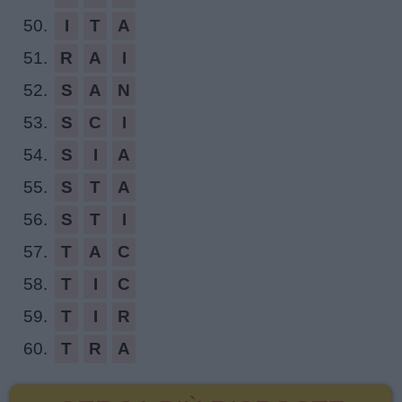
50.
I
T
A
51.
R
A
I
52.
S
A
N
53.
S
C
I
54.
S
I
A
55.
S
T
A
56.
S
T
I
57.
T
A
C
58.
T
I
C
59.
T
I
R
60.
T
R
A