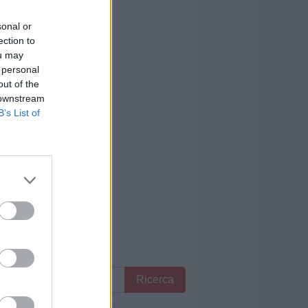
sonal or
ection to
ou may
 personal
out of the
 downstream
B’s List of
Ricerca