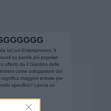
 NGGGGGGG
da IsCool Entertainment. Il
asati su parole più popolari
o offerto da Il Giardino delle
tainment come sviluppatore del
ri significa maggiori entrate per
ivello specifico? Lascia un