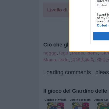
Advertis
le
Opted 
lettere
Livello di gioco non trovato
I want t
del
of my P
was col
puzzle:
Opted 
Ciò che gli altri stanno ce
ngggg
,
tegur
,
Padel
,
idem
,
Cart
Maina
,
leido
,
清华大学高
,
純情
Loading comments...please
Il gioco del Giardino delle
Garden of Words
Jardin des Mots
Jardim das 