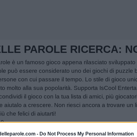
DELLE PAROLE RICERCA:
Parole è un famoso gioco appena rilasciato sviluppato 
ole può essere considerato uno dei giochi di puzzle b
persone con cui passare il tempo. Lo stile di gioco unic
ito molto alla sua popolarità. Supporta IsCool Enter
ondividi il gioco con la tua lista di amici, più giocato
re aiutalo a crescere. Non riesci ancora a trovare un l
che felici di aiutarti!
19
delleparole.com -
Do Not Process My Personal Information