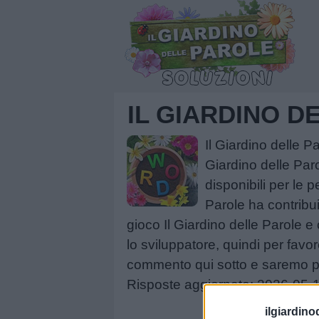
IL GIARDINO 
Il Giardino delle 
Giardino delle Par
disponibili per le 
Parole ha contribu
gioco Il Giardino delle Parole e c
lo sviluppatore, quindi per favo
commento qui sotto e saremo più 
Risposte aggiornate: 2026-05-
ilgiardino