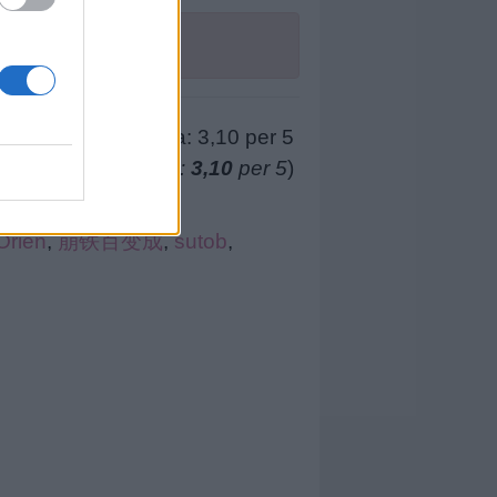
(
179
voti, media:
3,10
per 5
)
Orien
,
崩铁百变成
,
sutob
,