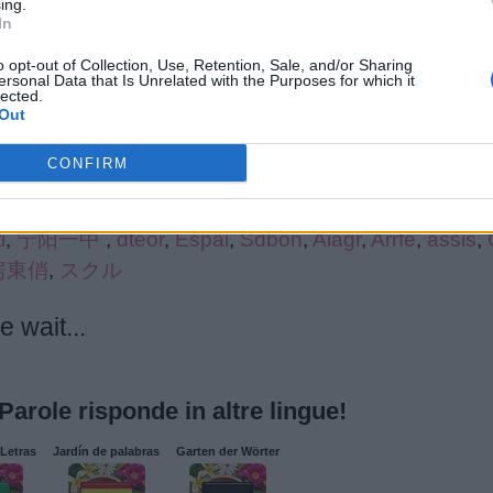
ing.
In
.
o opt-out of Collection, Use, Retention, Sale, and/or Sharing
ersonal Data that Is Unrelated with the Purposes for which it
lected.
Out
CONFIRM
rcando:
i
,
宁阳一中
,
dteor
,
Espai
,
Sdbon
,
Aiagr
,
Arrfe
,
assis
,
房東俏
,
スクル
 wait...
 Parole risponde in altre lingue!
Letras
Jardín de palabras
Garten der Wörter