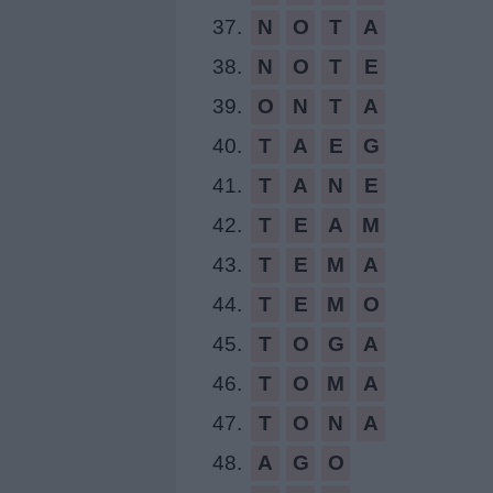
37.
N
O
T
A
38.
N
O
T
E
39.
O
N
T
A
40.
T
A
E
G
41.
T
A
N
E
42.
T
E
A
M
43.
T
E
M
A
44.
T
E
M
O
45.
T
O
G
A
46.
T
O
M
A
47.
T
O
N
A
48.
A
G
O