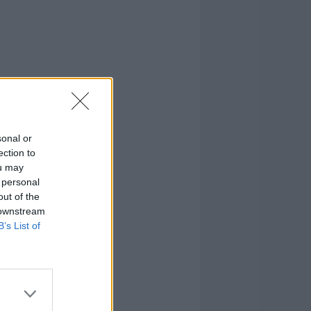
sonal or
ection to
ou may
 personal
out of the
 downstream
B’s List of