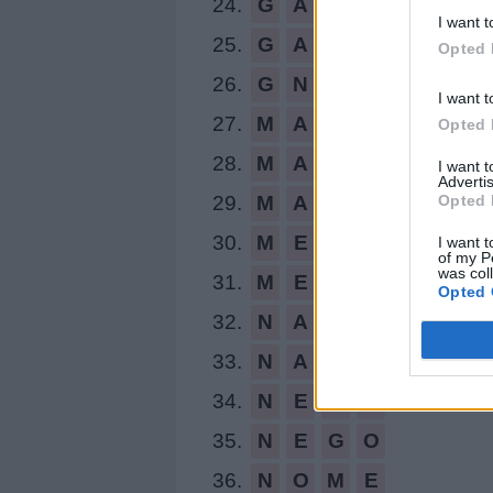
24.
G
A
M
E
I want t
25.
G
A
T
E
Opted 
26.
G
N
A
M
I want t
27.
M
A
G
O
Opted 
28.
M
A
N
O
I want 
Advertis
Opted 
29.
M
A
T
E
30.
M
E
N
O
I want t
of my P
was col
31.
M
E
T
A
Opted 
32.
N
A
T
E
33.
N
A
T
O
34.
N
E
G
A
35.
N
E
G
O
36.
N
O
M
E