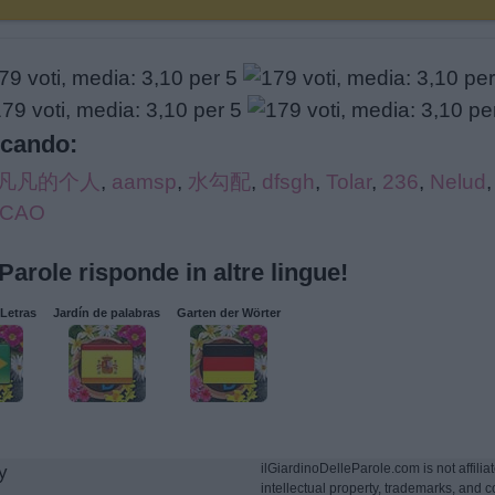
rcando:
凡凡的个人
,
aamsp
,
水勾配
,
dfsgh
,
Tolar
,
236
,
Nelud
CAO
 Parole risponde in altre lingue!
Letras
Jardín de palabras
Garten der Wörter
ilGiardinoDelleParole.com is not affiliat
y
intellectual property, trademarks, and c