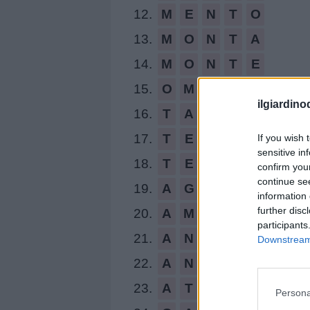
12.
M
E
N
T
O
13.
M
O
N
T
A
14.
M
O
N
T
E
15.
O
M
E
G
A
ilgiardino
16.
T
A
N
G
O
17.
T
E
N
G
A
If you wish 
sensitive in
18.
T
E
N
G
O
confirm you
continue se
19.
A
G
N
O
information 
further disc
20.
A
M
E
N
participants
21.
A
N
G
E
Downstream 
22.
A
N
T
E
23.
A
T
E
O
Persona