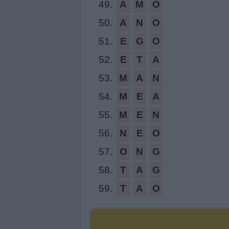
49.
A
M
O
50.
A
N
O
51.
E
G
O
52.
E
T
A
53.
M
A
N
54.
M
E
A
55.
M
E
N
56.
N
E
O
57.
O
N
G
58.
T
A
G
59.
T
A
O