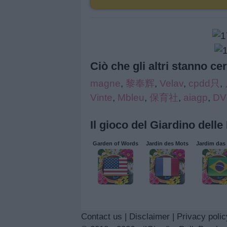
Ciò che gli altri stanno ce
magne
,
黎奉辉
,
Velav
,
cpdd只
,
Vinte
,
Mbleu
,
保育社
,
aiagp
,
DV
Il gioco del Giardino delle
Garden of Words
Jardin des Mots
Jardim das 
Contact us
|
Disclaimer
|
Privacy polic