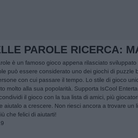
DELLE PAROLE RICERCA: 
Parole è un famoso gioco appena rilasciato sviluppato 
ole può essere considerato uno dei giochi di puzzle b
persone con cui passare il tempo. Lo stile di gioco unic
ito molto alla sua popolarità. Supporta IsCool Enter
ondividi il gioco con la tua lista di amici, più giocato
re aiutalo a crescere. Non riesci ancora a trovare un l
che felici di aiutarti!
19