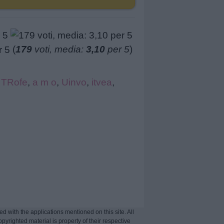
(
179
voti, media:
3,10
per 5
)
,
TRofe
,
a m o
,
Uinvo
,
itvea
,
ed with the applications mentioned on this site. All
opyrighted material is property of their respective