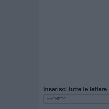
Inserisci tutte le lettere
Inserisci
tutte