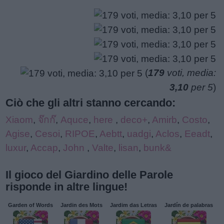
(
179
voti, media:
3,10
per 5
)
Ciò che gli altri stanno cercando:
Xiaom
,
จ๊กก๊
,
Aquce
,
here
,
deco+
,
Amirb
,
Costo
,
Agise
,
Cesoi
,
RIPOE
,
Aebtt
,
uadgi
,
Aclos
,
Eeadt
,
luxur
,
Accap
,
John
,
Valte
,
lisan
,
bunk&
Il gioco del Giardino delle Parole
risponde in altre lingue!
Garden of Words
Jardin des Mots
Jardim das Letras
Jardín de palabras