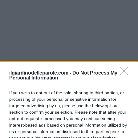
ilgiardinodelleparole.com -
Do Not Process My
Personal Information
Inserisci tutte le lettere del puzzle:
If you wish to opt-out of the sale, sharing to third parties, or
processing of your personal or sensitive information for
Inserisci
Ricerca
targeted advertising by us, please use the below opt-out
tutte
section to confirm your selection. Please note that after your
le
opt-out request is processed you may continue seeing
Siamo spiacenti, non abbiamo trovato il tuo
interest-based ads based on personal information utilized by
lettere
puzzle, quindi ecco un elenco di parole che
us or personal information disclosed to third parties prior to
del
your opt-out. You may separately opt-out of the further