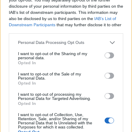
potrebbero esserti utili.
puzzle:
disclosure of your personal information by third parties on the
IAB’s list of downstream participants. This information may
1.
S
I
A
M
O
also be disclosed by us to third parties on the
IAB’s List of
Downstream Participants
that may further disclose it to other
2.
M
A
I
S
third parties.
3.
M
A
X
I
Personal Data Processing Opt Outs
4.
M
I
A
O
I want to opt-out of the Sharing of my
personal data.
5.
M
I
S
I
Opted In
6.
O
A
S
I
I want to opt-out of the Sale of my
Personal Data.
7.
S
A
I
O
Opted In
8.
S
O
I
A
I want to opt-out of processing my
Personal Data for Targeted Advertising.
9.
A
I
O
Opted In
10.
A
M
I
I want to opt-out of Collection, Use,
Retention, Sale, and/or Sharing of my
11.
A
M
O
Personal Data that Is Unrelated with the
Purposes for which it was collected.
Opted Out