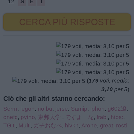
12.
S
E
I
CERCA PIÙ RISPOSTE
(
179
voti, media:
3,10
per 5
)
Ciò che gli altri stanno cercando:
Serrn
,
lego+
,
no bu
,
jerse
,
Samip
,
iphon
,
g602滾
,
onefc
,
pytho
,
東邦大学
,
ですよ な
,
frabj
,
htps:
,
TG ti
,
Multi
,
ガチおなぺ
,
hlvkh
,
Arone
,
great
,
rosti