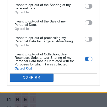
potrebbero esserti utili.
puzzle:
I want to opt-out of the Sharing of my
personal data.
Opted In
1.
N
E
R
I
I want to opt-out of the Sale of my
2.
R
E
N
I
Personal Data.
Opted In
3.
R
E
S
I
I want to opt-out of processing my
4.
R
I
S
E
Personal Data for Targeted Advertising.
Opted In
5.
S
E
N
I
I want to opt-out of Collection, Use,
6.
S
E
R
I
Retention, Sale, and/or Sharing of my
Personal Data that Is Unrelated with the
Purposes for which it was collected.
7.
S
I
R
E
Opted Out
8.
E
R
I
CONFIRM
9.
I
R
E
10.
N
E
I
11.
R
E
I