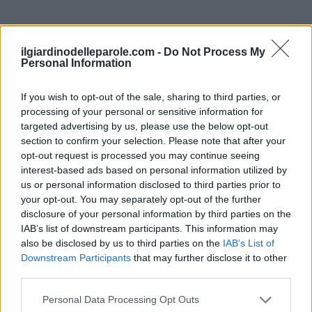
ilgiardinodelleparole.com -
Do Not Process My
Personal Information
If you wish to opt-out of the sale, sharing to third parties, or
processing of your personal or sensitive information for
targeted advertising by us, please use the below opt-out
section to confirm your selection. Please note that after your
opt-out request is processed you may continue seeing
interest-based ads based on personal information utilized by
us or personal information disclosed to third parties prior to
your opt-out. You may separately opt-out of the further
Inserisci tutte le lettere del puzzle:
disclosure of your personal information by third parties on the
Inserisci
IAB’s list of downstream participants. This information may
Ricerca
also be disclosed by us to third parties on the
IAB’s List of
tutte
Downstream Participants
that may further disclose it to other
le
third parties.
Siamo spiacenti, non abbiamo trovato il tuo
lettere
puzzle, quindi ecco un elenco di parole che
Personal Data Processing Opt Outs
del