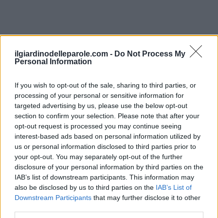
ilgiardinodelleparole.com -
Do Not Process My
Personal Information
If you wish to opt-out of the sale, sharing to third parties, or
processing of your personal or sensitive information for
targeted advertising by us, please use the below opt-out
section to confirm your selection. Please note that after your
opt-out request is processed you may continue seeing
interest-based ads based on personal information utilized by
Inserisci tutte le lettere del puzzle:
us or personal information disclosed to third parties prior to
your opt-out. You may separately opt-out of the further
Inserisci
Ricerca
disclosure of your personal information by third parties on the
tutte
IAB’s list of downstream participants. This information may
le
also be disclosed by us to third parties on the
IAB’s List of
Siamo spiacenti, non abbiamo trovato il tuo
Downstream Participants
that may further disclose it to other
lettere
puzzle, quindi ecco un elenco di parole che
third parties.
del