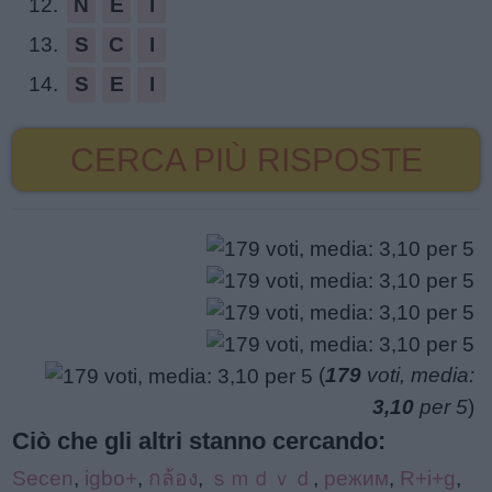
12.
N
E
I
13.
S
C
I
14.
S
E
I
CERCA PIÙ RISPOSTE
(
179
voti, media:
3,10
per 5
)
Ciò che gli altri stanno cercando:
Secen
,
igbo+
,
กล้อง
,
ｓｍｄｖｄ
,
режим
,
R+i+g
,