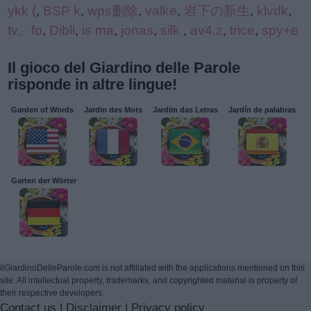
ykk (
,
BSP k
,
wps删除
,
valke
,
岩下の新生
,
klvdk
,
tv。fo
,
Dibli
,
is ma
,
jonas
,
silk
,
av4.z
,
trice
,
spy+e
Il gioco del Giardino delle Parole
risponde in altre lingue!
Garden of Words
Jardin des Mots
Jardim das Letras
Jardín de palabras
Garten der Wörter
ilGiardinoDelleParole.com is not affiliated with the applications mentioned on this
site. All intellectual property, trademarks, and copyrighted material is property of
their respective developers.
Contact us
|
Disclaimer
|
Privacy policy