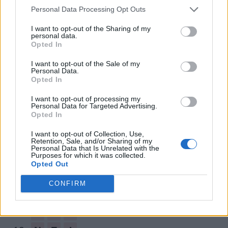
potrebbero esserti utili.
Personal Data Processing Opt Outs
puzzle:
1.
C
I
N
E
S
E
I want to opt-out of the Sharing of my
personal data.
Opted In
2.
S
C
E
N
E
I want to opt-out of the Sale of my
3.
C
E
N
E
Personal Data.
Opted In
4.
C
E
N
I
I want to opt-out of processing my
5.
C
I
N
E
Personal Data for Targeted Advertising.
Opted In
6.
E
S
C
E
I want to opt-out of Collection, Use,
7.
E
S
C
I
Retention, Sale, and/or Sharing of my
Personal Data that Is Unrelated with the
Purposes for which it was collected.
8.
I
E
N
E
Opted Out
9.
S
C
I
E
CONFIRM
10.
S
E
N
I
11.
C
I
N