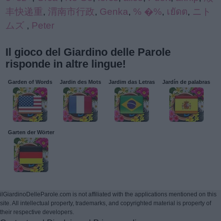
丰快递重
,
渭南市行政
,
Genka
,
% �%
,
เยัดต
,
ニト
ムズ
,
Peter
Il gioco del Giardino delle Parole
risponde in altre lingue!
Garden of Words
Jardin des Mots
Jardim das Letras
Jardín de palabras
Garten der Wörter
ilGiardinoDelleParole.com is not affiliated with the applications mentioned on this
site. All intellectual property, trademarks, and copyrighted material is property of
their respective developers.