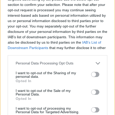
section to confirm your selection. Please note that after your
opt-out request is processed you may continue seeing
interest-based ads based on personal information utilized by
us or personal information disclosed to third parties prior to
your opt-out. You may separately opt-out of the further
disclosure of your personal information by third parties on the
IAB’s list of downstream participants. This information may
also be disclosed by us to third parties on the
IAB’s List of
Downstream Participants
that may further disclose it to other
third parties.
Personal Data Processing Opt Outs
I want to opt-out of the Sharing of my
Inserisci tutte le lettere del puzzle:
personal data.
Opted In
Inserisci
Ricerca
I want to opt-out of the Sale of my
tutte
Personal Data.
le
Opted In
Siamo spiacenti, non abbiamo trovato il tuo
lettere
I want to opt-out of processing my
puzzle, quindi ecco un elenco di parole che
Personal Data for Targeted Advertising.
del