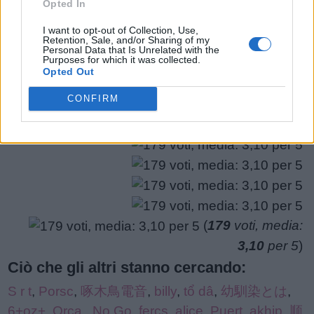
Opted In
potrebbero esserti utili.
puzzle:
I want to opt-out of Collection, Use,
1.
S
T
O
Retention, Sale, and/or Sharing of my
Personal Data that Is Unrelated with the
Purposes for which it was collected.
Opted Out
CERCA PIÙ RISPOSTE
CONFIRM
(
179
voti, media:
3,10
per 5
)
Ciò che gli altri stanno cercando:
S r t
,
Porsc
,
啄木鳥電音
,
billy
,
tổ dâ
,
幼馴染とは
,
6+oz+
,
Orca
,
No Go
,
fercs
,
alice
,
Puert
,
akhip
,
顺