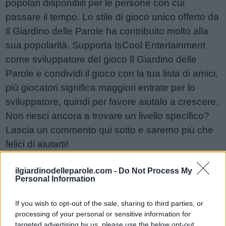
popolari disponibili per le persone con cui
passare il tempo. Lo stile di gioco unico offerto da
Il Giardino delle Parole ha contribuito molto alla
sua popolarità. Supporta IsCool Entertainment
come sviluppatore del gioco Il Giardino delle
Parole e condividi il gioco con la tua lista di amici,
più giocatori significa maggiori entrate per lo
sviluppatore, quindi per favore aiutalo a crescere.
Non riesci ancora a trovare un livello specifico?
Lascia un commento qui sotto e saremo più che
felici di aiutarti!
Risposte aggiornate: 2026-05-19
ilgiardinodelleparole.com -
Do Not Process My
Personal Information
Sponsored Links
If you wish to opt-out of the sale, sharing to third parties, or
processing of your personal or sensitive information for
targeted advertising by us, please use the below opt-out