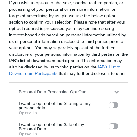
If you wish to opt-out of the sale, sharing to third parties, or
processing of your personal or sensitive information for
targeted advertising by us, please use the below opt-out
section to confirm your selection. Please note that after your
opt-out request is processed you may continue seeing
interest-based ads based on personal information utilized by
us or personal information disclosed to third parties prior to
your opt-out. You may separately opt-out of the further
disclosure of your personal information by third parties on the
IAB’s list of downstream participants. This information may
also be disclosed by us to third parties on the
IAB’s List of
Downstream Participants
that may further disclose it to other
third parties.
Inserisci tutte le lettere del puzzle:
Personal Data Processing Opt Outs
Inserisci
Ricerca
I want to opt-out of the Sharing of my
personal data.
tutte
Opted In
le
Siamo spiacenti, non abbiamo trovato il tuo
I want to opt-out of the Sale of my
lettere
Personal Data.
puzzle, quindi ecco un elenco di parole che
Opted In
del