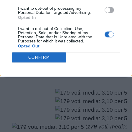
potrebbero esserti utili.
puzzle:
I want to opt-out of processing my
Personal Data for Targeted Advertising.
1.
A
S
S
O
Opted In
2.
O
S
S
A
I want to opt-out of Collection, Use,
Retention, Sale, and/or Sharing of my
Personal Data that Is Unrelated with the
3.
O
S
A
Purposes for which it was collected.
Opted Out
4.
S
O
S
CONFIRM
CERCA PIÙ RISPOSTE
(
179
voti, media: