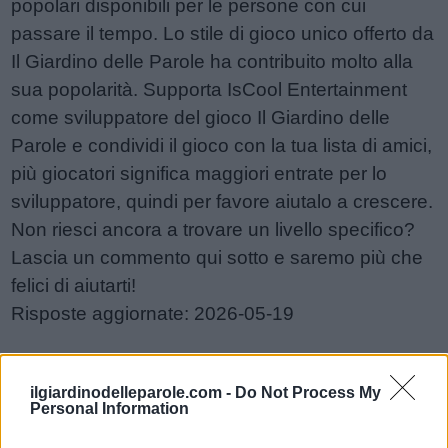
popolari disponibili per le persone con cui
passare il tempo. Lo stile di gioco unico offerto da
Il Giardino delle Parole ha contribuito molto alla
sua popolarità. Supporta IsCool Entertainment
come sviluppatore del gioco Il Giardino delle
Parole e condividi il gioco con la tua lista di amici,
più giocatori significa maggiori entrate per lo
sviluppatore, quindi per favore aiutalo a crescere.
Non riesci ancora a trovare un livello specifico?
Lascia un commento qui sotto e saremo più che
felici di aiutarti!
Risposte aggiornate: 2026-05-19
Sponsored Links
ilgiardinodelleparole.com -
Do Not Process My
Personal Information