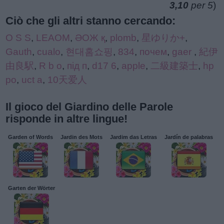
3,10
per 5
)
Ciò che gli altri stanno cercando:
O S S
,
LEAOM
,
ӘОЖ қ
,
plomb
,
星ゆりか+
,
Gauth
,
cualo
,
현대홈쇼핑
,
834
,
почем
,
gaer
,
紀伊
由良駅
,
R b o
,
під п
,
d17 6
,
apple
,
二級建築士
,
hp
po
,
uct a
,
10天爱人
Il gioco del Giardino delle Parole
risponde in altre lingue!
Garden of Words
Jardin des Mots
Jardim das Letras
Jardín de palabras
Garten der Wörter