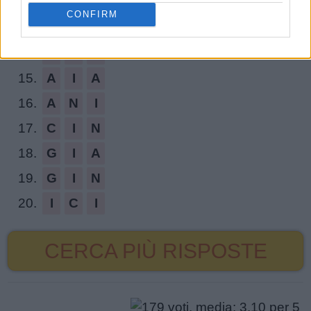
12.
I
N
G
A
CONFIRM
13.
N
A
I
A
14.
A
G
I
15.
A
I
A
16.
A
N
I
17.
C
I
N
18.
G
I
A
19.
G
I
N
20.
I
C
I
CERCA PIÙ RISPOSTE