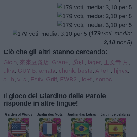
(
179
voti, media:
3,10
per 5
)
Ciò che gli altri stanno cercando:
Gicin
,
來來豆漿店
,
Gran+
,
اهنگ
,
lager
,
正文寺 月
,
ultra
,
GUY B
,
amata
,
chunk
,
beste
,
A+e+i
,
hjhvx
,
a i b
,
vi si
,
Estiv
,
Griff
,
EWB2-
,
Io+fl
,
sonoc
Il gioco del Giardino delle Parole
risponde in altre lingue!
Garden of Words
Jardin des Mots
Jardim das Letras
Jardín de palabras