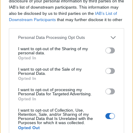
disclosure of your personal information by third parties on the
potrebbero esserti utili.
puzzle:
IAB’s list of downstream participants. This information may
also be disclosed by us to third parties on the
IAB’s List of
1.
A
C
I
N
I
Downstream Participants
that may further disclose it to other
third parties.
2.
C
A
I
N
I
3.
C
Personal Data Processing Opt Outs
I
G
N
I
4.
G
A
N
C
I
I want to opt-out of the Sharing of my
personal data.
Opted In
5.
G
I
A
C
I
I want to opt-out of the Sale of my
6.
A
N
C
A
Personal Data.
Opted In
7.
C
A
G
A
I want to opt-out of processing my
8.
C
A
N
I
Personal Data for Targeted Advertising.
Opted In
9.
G
A
I
A
I want to opt-out of Collection, Use,
10.
I
A
N
I
Retention, Sale, and/or Sharing of my
Personal Data that Is Unrelated with the
Purposes for which it was collected.
11.
I
N
C
A
Opted Out