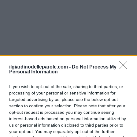
ilgiardinodelleparole.com -
Do Not Process My
Personal Information
If you wish to opt-out of the sale, sharing to third parties, or
Inserisci tutte le lettere del puzzle:
processing of your personal or sensitive information for
targeted advertising by us, please use the below opt-out
Inserisci
Ricerca
section to confirm your selection. Please note that after your
tutte
opt-out request is processed you may continue seeing
le
interest-based ads based on personal information utilized by
Siamo spiacenti, non abbiamo trovato il tuo
us or personal information disclosed to third parties prior to
lettere
puzzle, quindi ecco un elenco di parole che
your opt-out. You may separately opt-out of the further
del