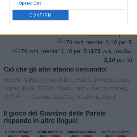
Opted Out
puzzle:
CONFIRM
(
179
voti, media:
3,10
per 5
)
Ciò che gli altri stanno cercando:
6nn66
,
טנק מ
,
(Venu
,
Klinc
,
HsieC
,
MINSE
,
Urtat
,
noper
,
Inula
,
TSFIA
,
Matic
,
nippy
,
Aarno
,
Mateg
,
比留子 叶
,
Ooxma
,
LEGGE
,
50
,
Nniis
,
Eartl
Il gioco del Giardino delle Parole
risponde in altre lingue!
Garden of Words
Jardin des Mots
Jardim das Letras
Jardín de palabras