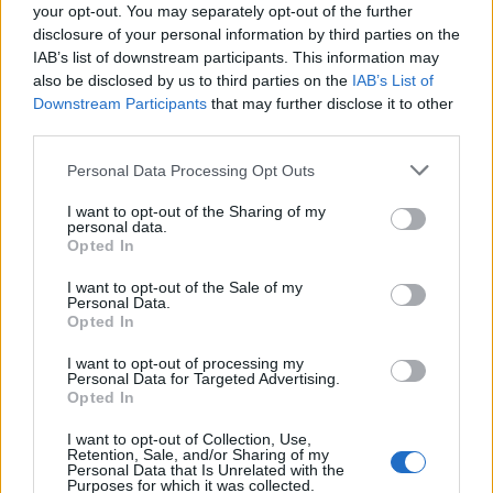
your opt-out. You may separately opt-out of the further
disclosure of your personal information by third parties on the
IAB’s list of downstream participants. This information may
also be disclosed by us to third parties on the
IAB’s List of
Downstream Participants
that may further disclose it to other
third parties.
Personal Data Processing Opt Outs
I want to opt-out of the Sharing of my
personal data.
Opted In
I want to opt-out of the Sale of my
Personal Data.
Inserisci tutte le lettere del puzzle:
Opted In
Inserisci
I want to opt-out of processing my
Ricerca
Personal Data for Targeted Advertising.
tutte
Opted In
le
I want to opt-out of Collection, Use,
lettere
Retention, Sale, and/or Sharing of my
Livello di gioco non trovato.
Personal Data that Is Unrelated with the
del
Purposes for which it was collected.