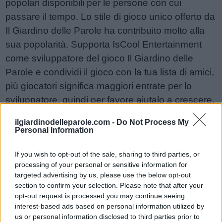
popolari disponibili per le persone con cui
passare il tempo. Lo stile di gioco unico offerto da
Il Giardino delle Parole ha contribuito molto alla
sua popolarità. Supporta IsCool Entertainment
come sviluppatore del gioco Il Giardino delle
Parole e condividi il gioco con la tua lista di amici,
più giocatori significa maggiori entrate per lo
sviluppatore, quindi per favore aiutalo a crescere.
Non riesci ancora a trovare un livello specifico?
ilgiardinodelleparole.com -
Do Not Process My
Lascia un commento qui sotto e saremo più che
Personal Information
felici di aiutarti!
Risposte aggiornate: 2026-05-19
If you wish to opt-out of the sale, sharing to third parties, or
processing of your personal or sensitive information for
targeted advertising by us, please use the below opt-out
section to confirm your selection. Please note that after your
Sponsored Links
opt-out request is processed you may continue seeing
interest-based ads based on personal information utilized by
us or personal information disclosed to third parties prior to