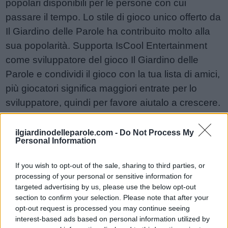
popolari disponibili per le persone con cui
passare il tempo. Lo stile di gioco unico offerto da
Il Giardino delle Parole ha contribuito molto alla
sua popolarità. Supporta IsCool Entertainment
come sviluppatore del gioco Il Giardino delle
Parole e condividi il gioco con la tua lista di amici,
più giocatori significa maggiori entrate per lo
sviluppatore, quindi per favore aiutalo a crescere.
Non riesci ancora a trovare un livello specifico?
Lascia un commento qui sotto e saremo più che
ilgiardinodelleparole.com -
Do Not Process My
Personal Information
felici di aiutarti!
Risposte aggiornate: 2026-05-19
If you wish to opt-out of the sale, sharing to third parties, or
processing of your personal or sensitive information for
targeted advertising by us, please use the below opt-out
Sponsored Links
section to confirm your selection. Please note that after your
opt-out request is processed you may continue seeing
interest-based ads based on personal information utilized by