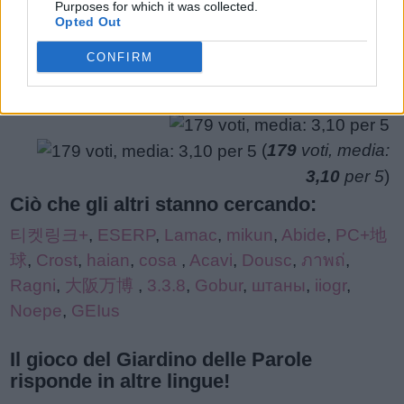
Purposes for which it was collected.
puzzle:
Opted Out
CONFIRM
(
179
voti, media:
3,10
per 5
)
Ciò che gli altri stanno cercando:
티켓링크+
,
ESERP
,
Lamac
,
mikun
,
Abide
,
PC+地
球
,
Crost
,
haian
,
cosa
,
Acavi
,
Dousc
,
ภาพถ่
,
Ragni
,
大阪万博
,
3.3.8
,
Gobur
,
штаны
,
iiogr
,
Noepe
,
GEIus
Il gioco del Giardino delle Parole
risponde in altre lingue!