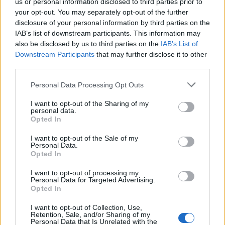
us or personal information disclosed to third parties prior to
your opt-out. You may separately opt-out of the further
disclosure of your personal information by third parties on the
IAB’s list of downstream participants. This information may
also be disclosed by us to third parties on the
IAB’s List of
Downstream Participants
that may further disclose it to other
third parties.
Personal Data Processing Opt Outs
I want to opt-out of the Sharing of my
personal data.
Opted In
I want to opt-out of the Sale of my
Inserisci tutte le lettere del puzzle:
Personal Data.
Opted In
Inserisci
Ricerca
I want to opt-out of processing my
tutte
Personal Data for Targeted Advertising.
Opted In
le
lettere
I want to opt-out of Collection, Use,
Livello di gioco non trovato.
Retention, Sale, and/or Sharing of my
del
Personal Data that Is Unrelated with the