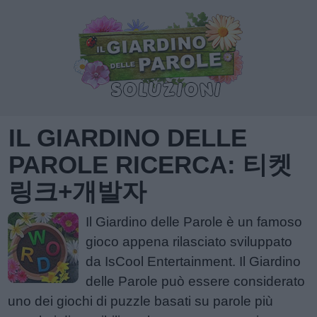
IL GIARDINO DELLE
PAROLE RICERCA: 티켓
링크+개발자
Il Giardino delle Parole è un famoso
gioco appena rilasciato sviluppato
da IsCool Entertainment. Il Giardino
delle Parole può essere considerato
uno dei giochi di puzzle basati su parole più