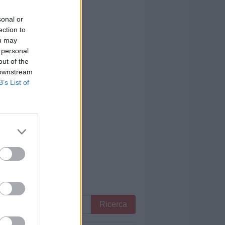
sonal or
ection to
ou may
 personal
out of the
 downstream
B’s List of
Ricerca