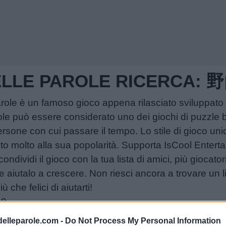
DELLE PAROLE RICERCA:
Parole è un famoso gioco appena rilasciato sviluppato 
ole può essere considerato uno dei giochi di puzzle b
persone con cui passare il tempo. Lo stile di gioco unic
ito molto alla sua popolarità. Supporta IsCool Enter
ondividi il gioco con la tua lista di amici, più giocato
re aiutalo a crescere. Non riesci ancora a trovare un l
che felici di aiutarti!
19
delleparole.com -
Do Not Process My Personal Information