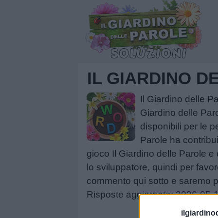
IL GIARDINO 
Il Giardino delle 
Giardino delle Par
disponibili per le 
Parole ha contribu
gioco Il Giardino delle Parole e c
lo sviluppatore, quindi per favo
commento qui sotto e saremo più 
Risposte aggiornate: 2026-05-
ilgiardino