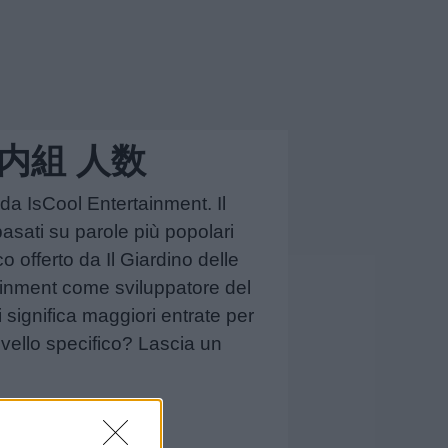
 野内組 人数
da IsCool Entertainment. Il
asati su parole più popolari
o offerto da Il Giardino delle
tainment come sviluppatore del
ri significa maggiori entrate per
ivello specifico? Lascia un