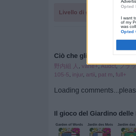
Advertis
le
Opted 
lettere
Livello di gioco non trovato
I want t
del
of my P
was col
puzzle:
Opted 
Ciò che gli altri stanno ce
野内組 人
,
vane+
,
Audct
,
フラ
105-5
,
injur
,
artii
,
pat m
,
full+
Loading comments...please
Il gioco del Giardino delle
Garden of Words
Jardin des Mots
Jardim das 