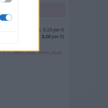
(
179
voti, media:
3,10
per 5
)
トイン
,
ntel+
,
riser
,
Iomor
,
loyal
,