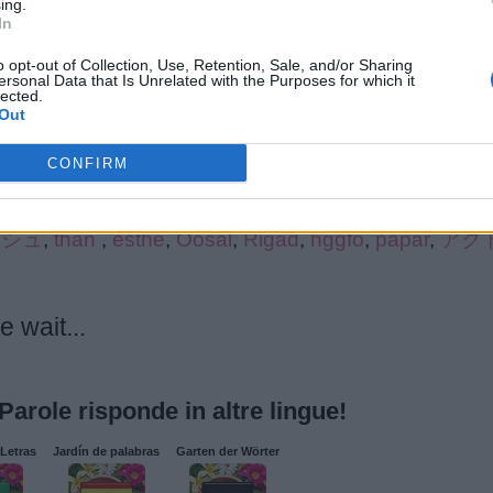
ing.
In
.
o opt-out of Collection, Use, Retention, Sale, and/or Sharing
ersonal Data that Is Unrelated with the Purposes for which it
lected.
Out
CONFIRM
rcando:
ッシュ
,
thần
,
esthe
,
Oosal
,
Rigad
,
hggfo
,
papar
,
アク
 wait...
 Parole risponde in altre lingue!
Letras
Jardín de palabras
Garten der Wörter