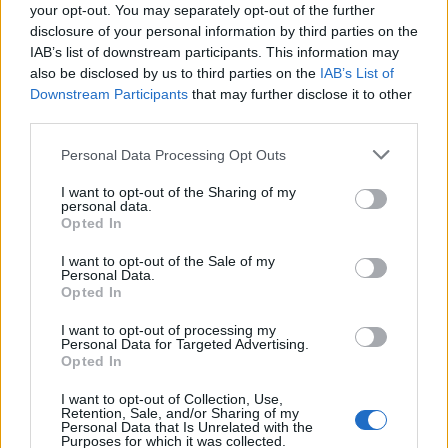
your opt-out. You may separately opt-out of the further
disclosure of your personal information by third parties on the
IAB’s list of downstream participants. This information may
also be disclosed by us to third parties on the
IAB’s List of
Downstream Participants
that may further disclose it to other
third parties.
Personal Data Processing Opt Outs
I want to opt-out of the Sharing of my
personal data.
Opted In
I want to opt-out of the Sale of my
Personal Data.
Inserisci tutte le lettere del puzzle:
Opted In
Inserisci
I want to opt-out of processing my
Ricerca
Personal Data for Targeted Advertising.
tutte
Opted In
le
I want to opt-out of Collection, Use,
lettere
Retention, Sale, and/or Sharing of my
Livello di gioco non trovato.
Personal Data that Is Unrelated with the
del
Purposes for which it was collected.