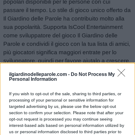
popolari disponibili per le persone con cui
passare il tempo. Lo stile di gioco unico offerto da
Il Giardino delle Parole ha contribuito molto alla
sua popolarità. Supporta IsCool Entertainment
come sviluppatore del gioco Il Giardino delle
Parole e condividi il gioco con la tua lista di amici,
più giocatori significa maggiori entrate per lo
sviluppatore, quindi per favore aiutalo a crescere.
Non riesci ancora a trovare un livello specifico?
ilgiardinodelleparole.com -
Do Not Process My
Lascia un commento qui sotto e saremo più che
Personal Information
felici di aiutarti!
Risposte aggiornate: 2026-05-19
If you wish to opt-out of the sale, sharing to third parties, or
processing of your personal or sensitive information for
targeted advertising by us, please use the below opt-out
section to confirm your selection. Please note that after your
Sponsored Links
opt-out request is processed you may continue seeing
interest-based ads based on personal information utilized by
us or personal information disclosed to third parties prior to