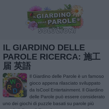
IL GIARDINO DELLE
PAROLE RICERCA: 施工
届 英語
Il Giardino delle Parole è un famoso
gioco appena rilasciato sviluppato
da IsCool Entertainment. Il Giardino
delle Parole può essere considerato
uno dei giochi di puzzle basati su parole più