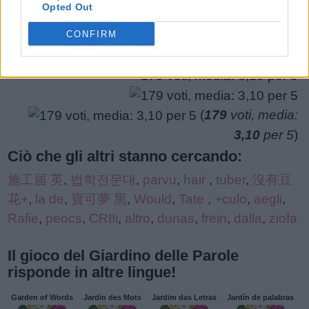
Opted Out
puzzle:
CONFIRM
(
179
voti, media:
3,10
per 5
)
Ciò che gli altri stanno cercando:
施工届 英
,
법학전문대
,
parvu
,
hair
,
tuber
,
沒有豆
花+
,
la de
,
寶可夢 黑
,
Would
,
Tate
,
+culo
,
aegli
,
Rafie
,
peocs
,
CRIIi
,
altro
,
dunas
,
frein
,
dalla
,
ziofa
Il gioco del Giardino delle Parole
risponde in altre lingue!
Garden of Words
Jardin des Mots
Jardim das Letras
Jardín de palabras