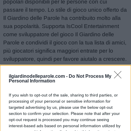
popolari disponibili per le persone con cui
passare il tempo. Lo stile di gioco unico offerto da
Il Giardino delle Parole ha contribuito molto alla
sua popolarità. Supporta IsCool Entertainment
come sviluppatore del gioco Il Giardino delle
Parole e condividi il gioco con la tua lista di amici,
più giocatori significa maggiori entrate per lo
sviluppatore, quindi per favore aiutalo a crescere.
Non riesci ancora a trovare un livello specifico?
Lascia un commento qui sotto e saremo più che
ilgiardinodelleparole.com -
Do Not Process My
Personal Information
felici di aiutarti!
Risposte aggiornate: 2026-05-19
If you wish to opt-out of the sale, sharing to third parties, or
processing of your personal or sensitive information for
targeted advertising by us, please use the below opt-out
Sponsored Links
section to confirm your selection. Please note that after your
opt-out request is processed you may continue seeing
interest-based ads based on personal information utilized by