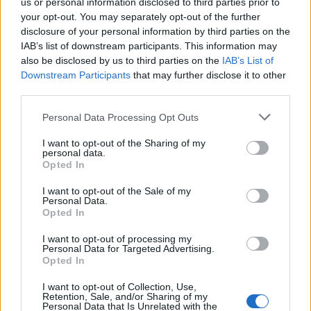
us or personal information disclosed to third parties prior to
your opt-out. You may separately opt-out of the further
disclosure of your personal information by third parties on the
IAB’s list of downstream participants. This information may
also be disclosed by us to third parties on the
IAB’s List of
Downstream Participants
that may further disclose it to other
third parties.
Personal Data Processing Opt Outs
I want to opt-out of the Sharing of my
personal data.
Opted In
I want to opt-out of the Sale of my
Inserisci tutte le lettere del puzzle:
Personal Data.
Opted In
Inserisci
Ricerca
I want to opt-out of processing my
tutte
Personal Data for Targeted Advertising.
Opted In
le
lettere
I want to opt-out of Collection, Use,
Livello di gioco non trovato.
Retention, Sale, and/or Sharing of my
del
Personal Data that Is Unrelated with the