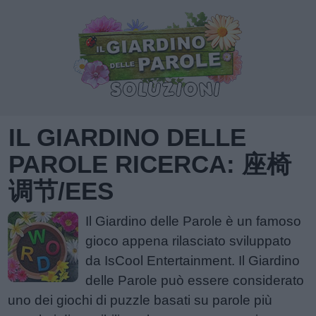
IL GIARDINO DELLE
PAROLE RICERCA: 座椅
调节/EES
Il Giardino delle Parole è un famoso
gioco appena rilasciato sviluppato
da IsCool Entertainment. Il Giardino
delle Parole può essere considerato
uno dei giochi di puzzle basati su parole più