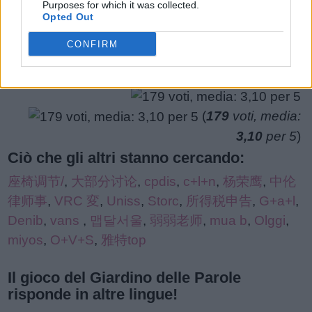
Purposes for which it was collected.
puzzle:
Opted Out
CONFIRM
(
179
voti, media:
3,10
per 5
)
Ciò che gli altri stanno cercando:
座椅调节/
,
大部分讨论
,
cpdis
,
c+l+n
,
杨荣鹰
,
中伦
律师事
,
VRC 変
,
Uniss
,
Storc
,
所得税申告
,
G+a+l
,
Denib
,
vans
,
맵달서울
,
弱弱老师
,
mua b
,
Olggi
,
miyos
,
O+V+S
,
雅特top
Il gioco del Giardino delle Parole
risponde in altre lingue!