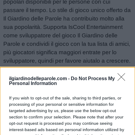
popolari disponibili per le persone con cui
passare il tempo. Lo stile di gioco unico offerto da
Il Giardino delle Parole ha contribuito molto alla
sua popolarità. Supporta IsCool Entertainment
come sviluppatore del gioco Il Giardino delle
Parole e condividi il gioco con la tua lista di amici,
più giocatori significa maggiori entrate per lo
sviluppatore, quindi per favore aiutalo a crescere.
Non riesci ancora a trovare un livello specifico?
Lascia un commento qui sotto e saremo più che
ilgiardinodelleparole.com -
Do Not Process My
Personal Information
felici di aiutarti!
Risposte aggiornate: 2026-05-19
If you wish to opt-out of the sale, sharing to third parties, or
processing of your personal or sensitive information for
targeted advertising by us, please use the below opt-out
Sponsored Links
section to confirm your selection. Please note that after your
opt-out request is processed you may continue seeing
interest-based ads based on personal information utilized by