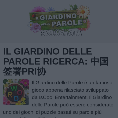
IL GIARDINO DELLE
PAROLE RICERCA: 中国
签署PRI协
Il Giardino delle Parole è un famoso
gioco appena rilasciato sviluppato
da IsCool Entertainment. Il Giardino
delle Parole può essere considerato
uno dei giochi di puzzle basati su parole più