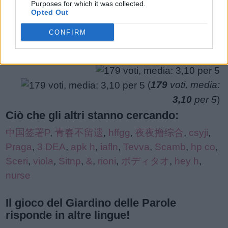
Purposes for which it was collected.
puzzle:
Opted Out
CONFIRM
(
179
voti, media:
3,10
per 5
)
Ciò che gli altri stanno cercando:
中国签署P
,
青春不留遗
,
hffgg
,
夜夜撸综合
,
csyji
,
Praga
,
3 DEA
,
apk h
,
iafln
,
Tevva
,
Scamb
,
hp co
,
Sceri
,
viola
,
Sitnp
,
&
,
rioni
,
ボディタオ
,
hey h
,
nurse
Il gioco del Giardino delle Parole
risponde in altre lingue!