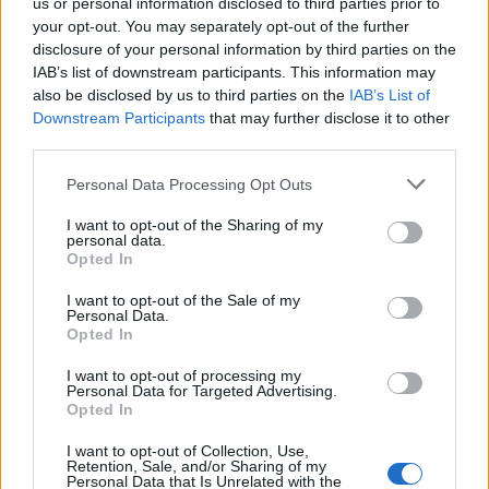
us or personal information disclosed to third parties prior to
your opt-out. You may separately opt-out of the further
disclosure of your personal information by third parties on the
IAB’s list of downstream participants. This information may
also be disclosed by us to third parties on the
IAB’s List of
Downstream Participants
that may further disclose it to other
third parties.
Personal Data Processing Opt Outs
I want to opt-out of the Sharing of my
personal data.
Opted In
I want to opt-out of the Sale of my
Inserisci tutte le lettere del puzzle:
Personal Data.
Opted In
Inserisci
Ricerca
I want to opt-out of processing my
tutte
Personal Data for Targeted Advertising.
Opted In
le
lettere
I want to opt-out of Collection, Use,
Livello di gioco non trovato.
Retention, Sale, and/or Sharing of my
del
Personal Data that Is Unrelated with the