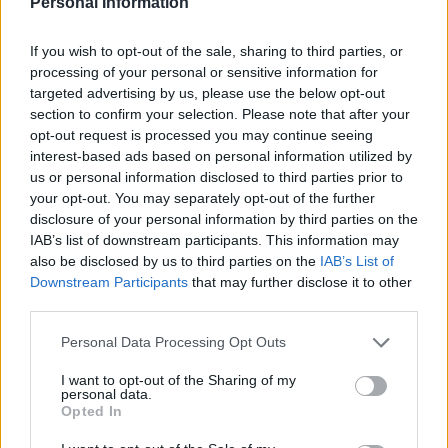
Personal Information
potrebbero esserti utili.
puzzle:
If you wish to opt-out of the sale, sharing to third parties, or
1.
A
V
A
N
Z
I
processing of your personal or sensitive information for
2.
V
A
R
A
N
I
targeted advertising by us, please use the below opt-out
section to confirm your selection. Please note that after your
3.
Z
A
R
I
N
A
opt-out request is processed you may continue seeing
interest-based ads based on personal information utilized by
4.
A
V
A
R
I
us or personal information disclosed to third parties prior to
your opt-out. You may separately opt-out of the further
5.
A
V
R
A
I
disclosure of your personal information by third parties on the
6.
V
A
R
I
A
IAB’s list of downstream participants. This information may
also be disclosed by us to third parties on the
IAB’s List of
7.
A
N
Z
I
Downstream Participants
that may further disclose it to other
third parties.
8.
A
R
I
A
9.
A
Personal Data Processing Opt Outs
V
R
A
10.
N
A
I
A
I want to opt-out of the Sharing of my
personal data.
Opted In
11.
N
A
V
I