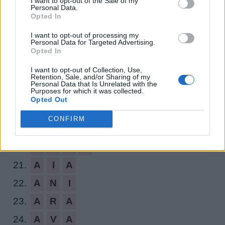
I want to opt-out of the Sale of my
12.
N
A
Z
I
Personal Data.
Opted In
13.
R
A
N
A
I want to opt-out of processing my
14.
R
A
V
I
Personal Data for Targeted Advertising.
Opted In
15.
R
I
V
A
I want to opt-out of Collection, Use,
16.
V
A
N
A
Retention, Sale, and/or Sharing of my
Personal Data that Is Unrelated with the
Purposes for which it was collected.
17.
V
A
N
I
Opted Out
18.
V
A
R
I
CONFIRM
19.
V
I
R
A
20.
Z
A
R
A
21.
A
I
A
22.
A
N
I
23.
A
R
A
24.
A
V
A