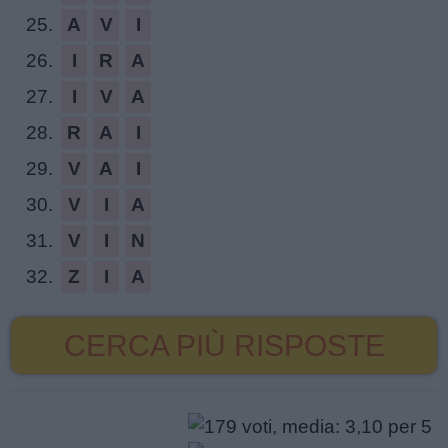
25.
A
V
I
26.
I
R
A
27.
I
V
A
28.
R
A
I
29.
V
A
I
30.
V
I
A
31.
V
I
N
32.
Z
I
A
CERCA PIÙ RISPOSTE