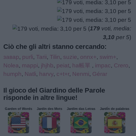
(
179
voti, media:
3,10
per 5
)
Ciò che gli altri stanno cercando:
завар
,
purli
,
Tarii
,
Tilin
,
suzie
,
onnx+
,
swim+
,
Nolea
,
mappi
,
jhjhb
,
peiat
,
ha帳單
,
impac
,
Crero
,
humph
,
Natli
,
harvy
,
c+t+r
,
Nenmi
,
Gérar
Il gioco del Giardino delle Parole
risponde in altre lingue!
Garden of Words
Jardin des Mots
Jardim das Letras
Jardín de palabras