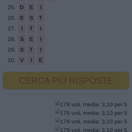
25.
D
E
I
26.
E
S
T
27.
I
T
I
28.
S
E
I
29.
S
T
I
30.
V
I
E
CERCA PIÙ RISPOSTE