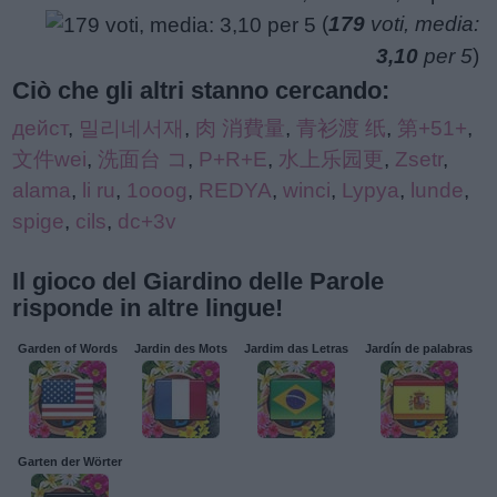
(
179
voti, media:
3,10
per 5
)
Ciò che gli altri stanno cercando:
дейст
,
밀리네서재
,
肉 消費量
,
青衫渡 纸
,
第+51+
,
文件wei
,
洗面台 コ
,
P+R+E
,
水上乐园更
,
Zsetr
,
alama
,
li ru
,
1ooog
,
REDYA
,
winci
,
Lypya
,
lunde
,
spige
,
cils
,
dc+3v
Il gioco del Giardino delle Parole
risponde in altre lingue!
Garden of Words
Jardin des Mots
Jardim das Letras
Jardín de palabras
Garten der Wörter