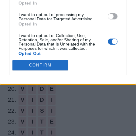
12.
D
E
V
I
Opted In
13.
D
I
T
E
I want to opt-out of processing my
Personal Data for Targeted Advertising.
14.
D
I
V
I
Opted In
15.
I
D
E
I
I want to opt-out of Collection, Use,
Retention, Sale, and/or Sharing of my
Personal Data that Is Unrelated with the
16.
S
E
D
I
Purposes for which it was collected.
Opted Out
17.
S
I
T
I
CONFIRM
18.
T
E
S
I
19.
V
E
D
I
20.
V
I
D
E
21.
V
I
D
I
22.
V
I
S
I
23.
V
I
T
E
24.
V
I
T
I