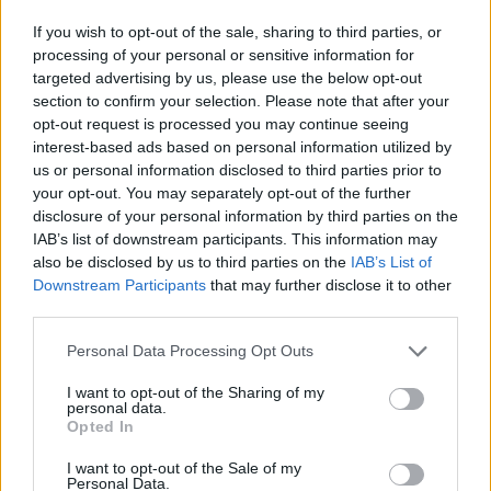
potrebbero esserti utili.
puzzle:
If you wish to opt-out of the sale, sharing to third parties, or
processing of your personal or sensitive information for
1.
D
I
V
I
S
E
targeted advertising by us, please use the below opt-out
2.
E
S
T
I
V
I
section to confirm your selection. Please note that after your
opt-out request is processed you may continue seeing
3.
V
I
S
I
T
E
interest-based ads based on personal information utilized by
us or personal information disclosed to third parties prior to
4.
E
S
I
T
I
your opt-out. You may separately opt-out of the further
disclosure of your personal information by third parties on the
5.
E
V
I
T
I
IAB’s list of downstream participants. This information may
6.
S
I
E
D
I
also be disclosed by us to third parties on the
IAB’s List of
Downstream Participants
that may further disclose it to other
7.
V
E
S
T
I
third parties.
8.
V
I
E
T
I
Personal Data Processing Opt Outs
9.
V
I
S
T
E
I want to opt-out of the Sharing of my
personal data.
10.
V
I
S
T
I
Opted In
11.
D
E
S
T
I want to opt-out of the Sale of my
Personal Data.