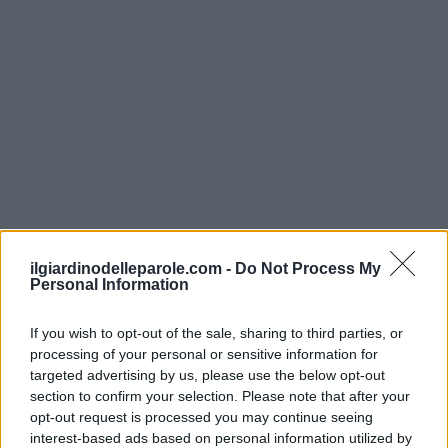
ilgiardinodelleparole.com -
Do Not Process My
Personal Information
Inserisci tutte le lettere del puzzle:
Inserisci
If you wish to opt-out of the sale, sharing to third parties, or
Ricerca
processing of your personal or sensitive information for
tutte
targeted advertising by us, please use the below opt-out
le
section to confirm your selection. Please note that after your
Siamo spiacenti, non abbiamo trovato il tuo
lettere
opt-out request is processed you may continue seeing
puzzle, quindi ecco un elenco di parole che
interest-based ads based on personal information utilized by
del