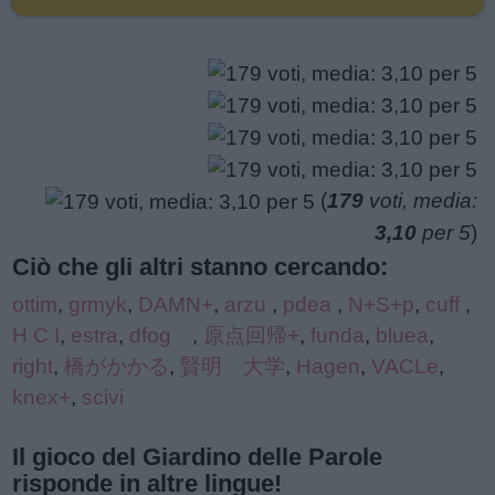
(
179
voti, media:
3,10
per 5
)
Ciò che gli altri stanno cercando:
ottim
,
grmyk
,
DAMN+
,
arzu
,
pdea
,
N+S+p
,
cuff
,
H C I
,
estra
,
dfog
,
原点回帰+
,
funda
,
bluea
,
right
,
橋がかかる
,
賢明 大学
,
Hagen
,
VACLe
,
knex+
,
scivi
Il gioco del Giardino delle Parole
risponde in altre lingue!