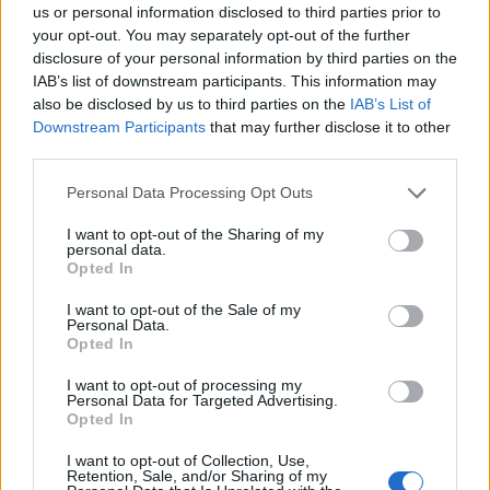
potrebbero esserti utili.
us or personal information disclosed to third parties prior to
puzzle:
your opt-out. You may separately opt-out of the further
disclosure of your personal information by third parties on the
1.
M
O
T
I
V
O
IAB’s list of downstream participants. This information may
2.
O
T
T
I
M
O
also be disclosed by us to third parties on the
IAB’s List of
Downstream Participants
that may further disclose it to other
3.
V
O
M
I
T
O
third parties.
4.
M
O
T
T
I
Personal Data Processing Opt Outs
5.
M
O
T
T
O
I want to opt-out of the Sharing of my
personal data.
6.
V
I
T
T
O
Opted In
7.
M
I
T
O
I want to opt-out of the Sale of my
Personal Data.
8.
M
O
T
O
Opted In
9.
O
T
T
O
I want to opt-out of processing my
Personal Data for Targeted Advertising.
10.
T
I
M
O
Opted In
11.
T
O
M
O
I want to opt-out of Collection, Use,
Retention, Sale, and/or Sharing of my