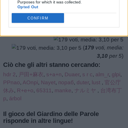
Purposes for which it was collected.
puzzle:
Opted Out
CONFIRM
(
179
voti, media:
3,10
per 5
)
Ciò che gli altri stanno cercando:
hdr 2
,
戸田+麻衣
,
s+a+n
,
Duaer
,
s r c
,
alm_r
,
glpi
,
PPnao
,
AOnpi
,
Nayet
,
пораб
,
duter
,
lust
,
官公庁
休み
,
R+e+o
,
65311
,
manke
,
ナルミヤ
,
台湾布丁
p
,
árbol
Il gioco del Giardino delle Parole
risponde in altre lingue!