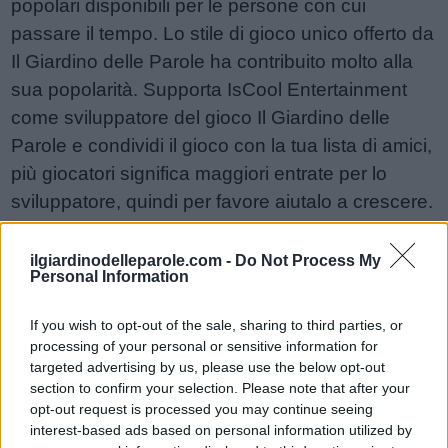
popolari disponibili per le persone con cui
passare il tempo. Lo stile di gioco unico offerto da
Il Giardino delle Parole ha contribuito molto alla
sua popolarità. Supporta IsCool Entertainment
come sviluppatore del gioco Il Giardino delle
Parole e condividi il gioco con la tua lista di amici,
più giocatori significa maggiori entrate per lo
sviluppatore, quindi per favore aiutalo a crescere.
Non riesci ancora a trovare un livello specifico?
Lascia un commento qui sotto e saremo più che
ilgiardinodelleparole.com -
Do Not Process My
Personal Information
felici di aiutarti!
Risposte aggiornate: 2026-05-19
If you wish to opt-out of the sale, sharing to third parties, or
processing of your personal or sensitive information for
targeted advertising by us, please use the below opt-out
Sponsored Links
section to confirm your selection. Please note that after your
opt-out request is processed you may continue seeing
interest-based ads based on personal information utilized by