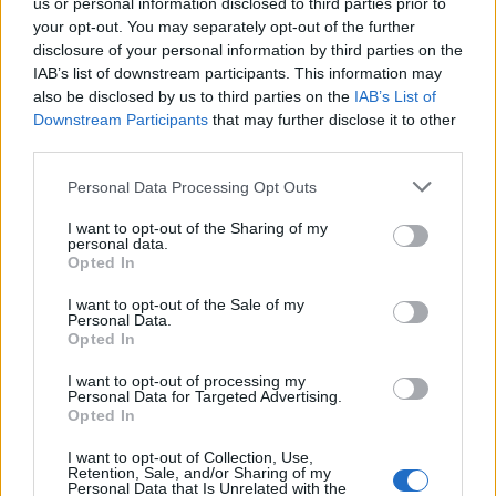
us or personal information disclosed to third parties prior to
your opt-out. You may separately opt-out of the further
disclosure of your personal information by third parties on the
IAB’s list of downstream participants. This information may
also be disclosed by us to third parties on the
IAB’s List of
Downstream Participants
that may further disclose it to other
third parties.
Personal Data Processing Opt Outs
I want to opt-out of the Sharing of my
personal data.
Opted In
I want to opt-out of the Sale of my
Inserisci tutte le lettere del puzzle:
Personal Data.
Opted In
Inserisci
Ricerca
I want to opt-out of processing my
tutte
Personal Data for Targeted Advertising.
Opted In
le
lettere
I want to opt-out of Collection, Use,
Livello di gioco non trovato.
Retention, Sale, and/or Sharing of my
del
Personal Data that Is Unrelated with the