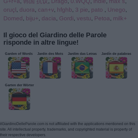
G+r+a
,
韩国 抗议
,
Drago
,
0.WQQ
,
indie
,
max s
,
oruçl
,
duora
,
can+v
,
hfghb
,
3 pie
,
pato
,
Unego
,
Domed
,
biju+
,
dacia
,
Gordi
,
vestu
,
Petoa
,
milk+
Il gioco del Giardino delle Parole
risponde in altre lingue!
Garden of Words
Jardin des Mots
Jardim das Letras
Jardín de palabras
Garten der Wörter
ilGiardinoDelleParole.com is not affiliated with the applications mentioned on this
site. All intellectual property, trademarks, and copyrighted material is property of
their respective developers.