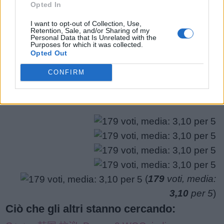
potrebbero esserti utili.
Opted In
puzzle:
I want to opt-out of Collection, Use,
1.
T
A
G
Retention, Sale, and/or Sharing of my
Personal Data that Is Unrelated with the
Purposes for which it was collected.
2.
T
R
A
Opted Out
CONFIRM
CERCA PIÙ RISPOSTE
(
179
voti, media:
3,10
per 5
)
Ciò che gli altri stanno cercando: