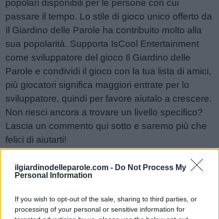
popolari disponibili per le persone con cui
passare il tempo. Lo stile di gioco unico offerto da
Il Giardino delle Parole ha contribuito molto alla
sua popolarità. Supporta IsCool Entertainment
come sviluppatore del gioco Il Giardino delle
Parole e condividi il gioco con la tua lista di amici,
più giocatori significa maggiori entrate per lo
sviluppatore, quindi per favore aiutalo a crescere.
Non riesci ancora a trovare un livello specifico?
Lascia un commento qui sotto e saremo più che
felici di aiutarti!
Risposte aggiornate: 2026-05-19
ilgiardinodelleparole.com -
Do Not Process My
Personal Information
Sponsored Links
If you wish to opt-out of the sale, sharing to third parties, or
processing of your personal or sensitive information for