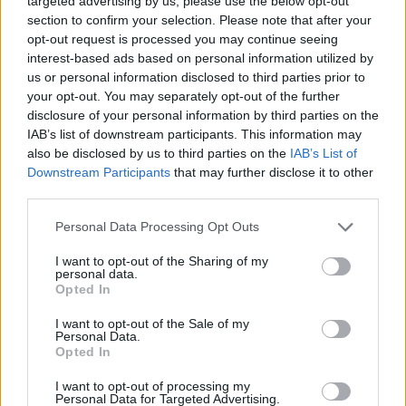
targeted advertising by us, please use the below opt-out
section to confirm your selection. Please note that after your
opt-out request is processed you may continue seeing
interest-based ads based on personal information utilized by
us or personal information disclosed to third parties prior to
your opt-out. You may separately opt-out of the further
disclosure of your personal information by third parties on the
IAB’s list of downstream participants. This information may
also be disclosed by us to third parties on the
IAB’s List of
Downstream Participants
that may further disclose it to other
third parties.
Personal Data Processing Opt Outs
I want to opt-out of the Sharing of my
Inserisci tutte le lettere del puzzle:
personal data.
Opted In
Inserisci
Ricerca
tutte
I want to opt-out of the Sale of my
Personal Data.
le
Opted In
Siamo spiacenti, non abbiamo trovato il tuo
lettere
I want to opt-out of processing my
puzzle, quindi ecco un elenco di parole che
del
Personal Data for Targeted Advertising.